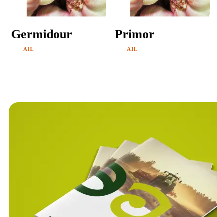
Germidour
Primor
AIL
AIL