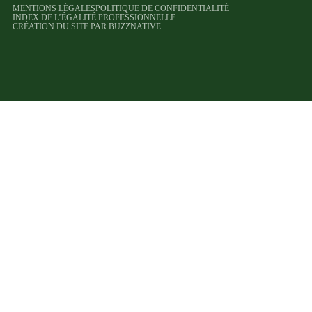
MENTIONS LÉGALES
POLITIQUE DE CONFIDENTIALITÉ
INDEX DE L’ÉGALITÉ PROFESSIONNELLE
CRÉATION DU SITE PAR BUZZNATIVE