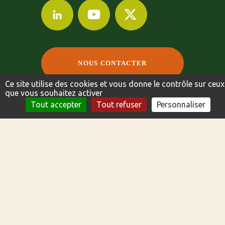
NOUS CONTACTER
Ce site utilise des cookies et vous donne le contrôle sur ceux
que vous souhaitez activer
NOUS CONTACTER
FICHE TECHNIQUE
Tout accepter
Tout refuser
Personnaliser
©2024-2024 AGRI OBTENTIONS
MENTIONS LÉGALES
POLITIQUE DE CONFIDENTIALITÉ
INDEX DE L’ÉGALITÉ PROFESSIONNELLE
CRÉATION DU SITE PAR BUZZNATIVE