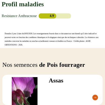
Profil maladies
Resistance Anthracnose
4.9
Données à jour à date du19/03/2026. Les renseignements fournis dans ce document ne sont donnés qu’à titre indicatif et
peuvent varier en fonction des conditions climatiques et écologiques ainsi que des techniques culturales. La résistance aux
maladies concerne les maladies ou souches actuellement connues et étudiées en France - Crédits photos : AGRI
OBTENTIONS – 2026.
Nos semences
de Pois fourrager
Assas