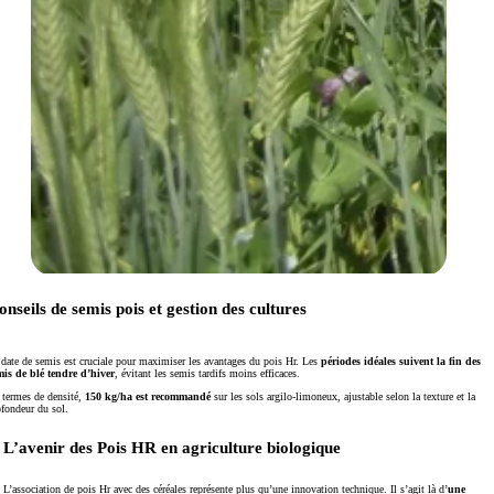
onseils de semis pois et gestion des cultures
 date de semis est cruciale pour maximiser les avantages du pois Hr. Les
périodes idéales
suivent la fin des
mis de blé tendre d’hiver
, évitant les semis tardifs moins efficaces.
 termes de densité,
150 kg/ha est recommandé
sur les sols argilo-limoneux, ajustable selon la texture et la
ofondeur du sol.
L’avenir des Pois HR en agriculture biologique
L’association de pois Hr avec des céréales représente plus qu’une innovation technique. Il s’agit là d’
une