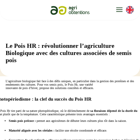
Panneau de gestion des cookies
Le Pois HR : révolutionner l’agriculture
Biologique avec des cultures associées de semis
pois
L’agriculture biologique fait face à des défis uniques, en particulier dans la gestion des protéines et des
rendements des cultures. Pour vos semis pois, le Pois Hr, une variété
innovante de pois d’hiver, propose des solutions concrètes et efficaces.
hotopériodisme : la clef du succès du Pois HR
 Pois Hr tire parti de sa nature photopériodique, où le déclenchement de
sa floraison dépend de la durée du
ur
plutôt que de la température. Cette caractéristique présente trois avantages essentiels :
Semis pois précoce :
permet aux agriculteurs de débuter leurs cultures plus tôt dans la saison.
Maturité alignée avec les céréales :
facilite une récolte coordonnée et efficace.