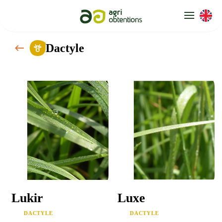
Panneau de gestion des cookies
Dactyle
Lukir
Luxe
DACTYLE
DACTYLE