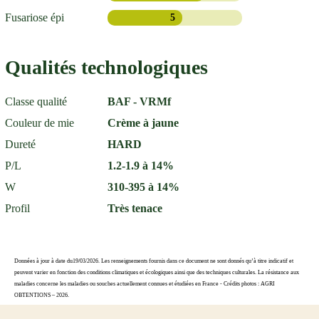
Fusariose épi
5
Qualités technologiques
Classe qualité
BAF - VRMf
Couleur de mie
Crème à jaune
Dureté
HARD
P/L
1.2-1.9 à 14%
W
310-395 à 14%
Profil
Très tenace
Données à jour à date du19/03/2026. Les renseignements fournis dans ce document ne sont donnés qu’à titre indicatif et
peuvent varier en fonction des conditions climatiques et écologiques ainsi que des techniques culturales. La résistance aux
maladies concerne les maladies ou souches actuellement connues et étudiées en France - Crédits photos : AGRI
OBTENTIONS – 2026.