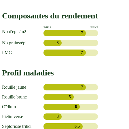
Composantes du rendement
FAIBLE
ELEVÉ
Nb d'épis/m2
7
Nb grains/épi
3
PMG
7
Profil maladies
Rouille jaune
7
Rouille brune
5
Oïdium
6
Piétin verse
3
Septoriose tritici
6.5