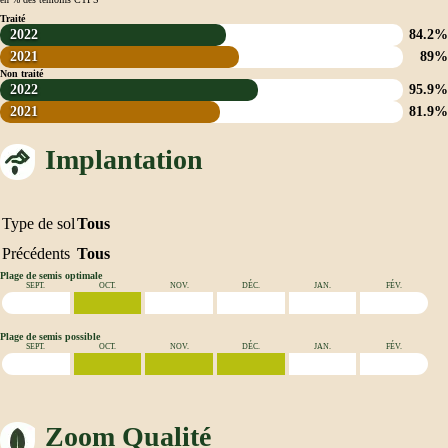
Traité
2022
84.2%
2021
89%
Non traité
2022
95.9%
2021
81.9%
Implantation
Type de sol
Tous
Précédents
Tous
Plage de semis optimale
SEPT.
OCT.
NOV.
DÉC.
JAN.
FÉV.
Plage de semis possible
SEPT.
OCT.
NOV.
DÉC.
JAN.
FÉV.
Zoom Qualité