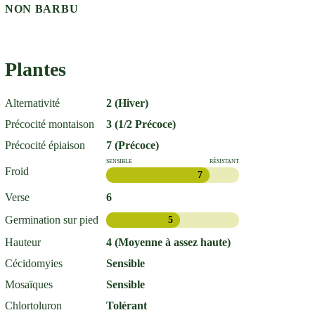
NON BARBU
Plantes
Alternativité
2 (Hiver)
Précocité montaison
3 (1/2 Précoce)
Précocité épiaison
7 (Précoce)
SENSIBLE
RÉSISTANT
Froid
7
Verse
6
Germination sur pied
5
Hauteur
4 (Moyenne à assez haute)
Cécidomyies
Sensible
Mosaïques
Sensible
Chlortoluron
Tolérant