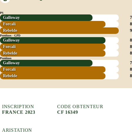
PS
Galloway
7
Forcali
8
Rebelde
9
Protéines - GPD
Galloway
8
Forcali
8
Rebelde
8
Protéines
Galloway
7
Forcali
8
Rebelde
8
INSCRIPTION
CODE OBTENTEUR
FRANCE 2023
CF 16349
ARISTATION