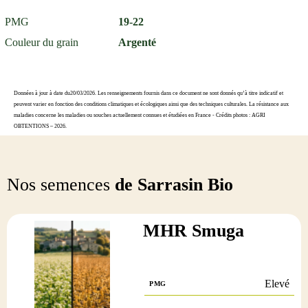
PMG
19-22
Couleur du grain
Argenté
Données à jour à date du20/03/2026. Les renseignements fournis dans ce document ne sont donnés qu’à titre indicatif et
peuvent varier en fonction des conditions climatiques et écologiques ainsi que des techniques culturales. La résistance aux
maladies concerne les maladies ou souches actuellement connues et étudiées en France - Crédits photos : AGRI
OBTENTIONS – 2026.
Nos semences
de Sarrasin Bio
MHR Smuga
Elevé
PMG