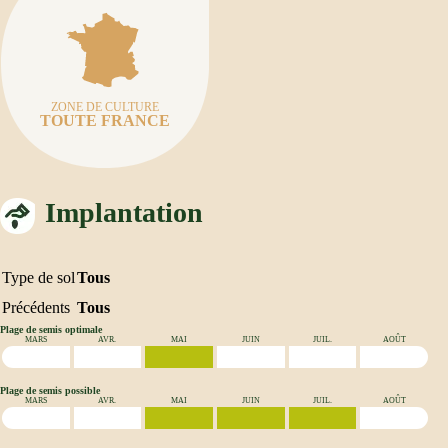
ZONE DE CULTURE
TOUTE FRANCE
Implantation
Type de sol
Tous
Précédents
Tous
Plage de semis optimale
MARS
AVR.
MAI
JUIN
JUIL.
AOÛT
Plage de semis possible
MARS
AVR.
MAI
JUIN
JUIL.
AOÛT