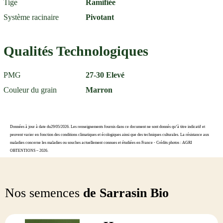
Tige
Ramifiée
Système racinaire
Pivotant
Qualités Technologiques
PMG
27-30 Elevé
Couleur du grain
Marron
Données à jour à date du29/05/2026. Les renseignements fournis dans ce document ne sont donnés qu’à titre indicatif et
peuvent varier en fonction des conditions climatiques et écologiques ainsi que des techniques culturales. La résistance aux
maladies concerne les maladies ou souches actuellement connues et étudiées en France - Crédits photos : AGRI
OBTENTIONS – 2026.
Nos semences
de Sarrasin Bio