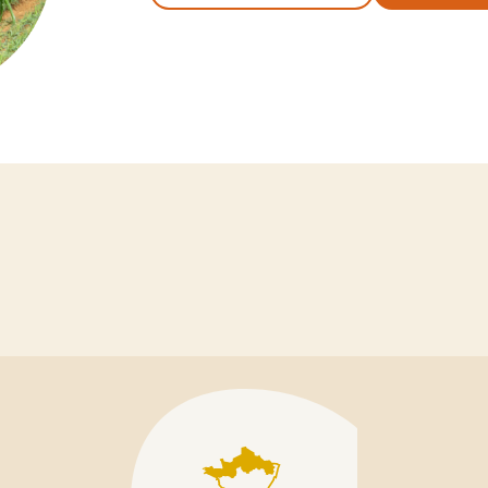
IOLET
LUZERNE
Ludelis
e
Lukal
Luzelle
y
Magali
Melissa