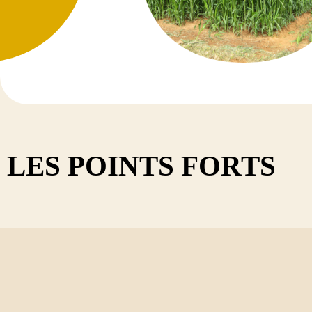
TRÈFLE V
Diadem
Dimanch
Diplo
Discover
Kindia
Tedi
LES POINTS FORTS