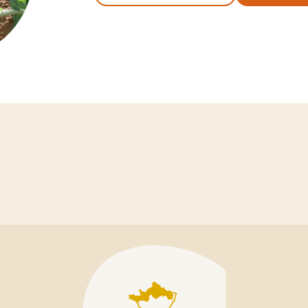
IOLET
LUZERNE
Ludelis
e
Lukal
Luzelle
y
Magali
Melissa