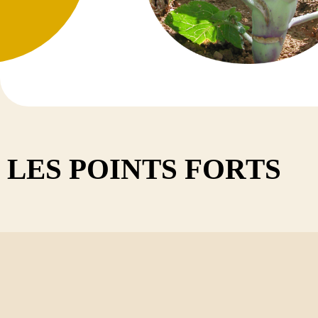
TRÈFLE V
Diadem
Dimanch
Diplo
Discover
Kindia
Tedi
LES POINTS FORTS