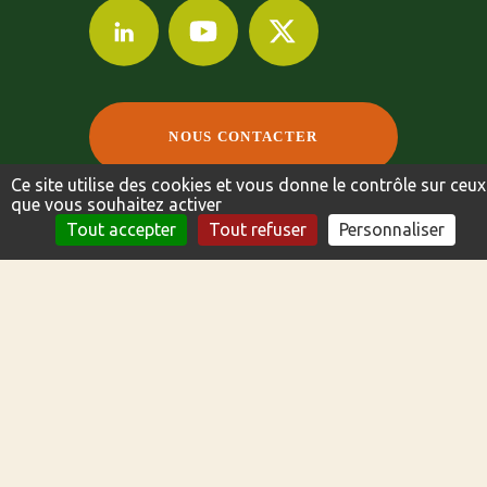
NOUS CONTACTER
Ce site utilise des cookies et vous donne le contrôle sur ceux
que vous souhaitez activer
NOUS CONTACTER
FICHE TECHNIQUE
Tout accepter
Tout refuser
Personnaliser
©2024-2024 AGRI OBTENTIONS
MENTIONS LÉGALES
POLITIQUE DE CONFIDENTIALITÉ
INDEX DE L’ÉGALITÉ PROFESSIONNELLE
CRÉATION DU SITE PAR BUZZNATIVE