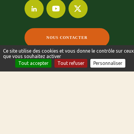
NOUS CONTACTER
Ce site utilise des cookies et vous donne le contrôle sur ceux
que vous souhaitez activer
NOUS CONTACTER
FICHE TECHNIQUE
Tout accepter
Tout refuser
Personnaliser
©2024-2024 AGRI OBTENTIONS
MENTIONS LÉGALES
POLITIQUE DE CONFIDENTIALITÉ
INDEX DE L’ÉGALITÉ PROFESSIONNELLE
CRÉATION DU SITE PAR BUZZNATIVE