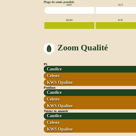
Plage de semis possible
SEPT.
OCT.
MARS
AVR.
Zoom Qualité
PS
Candice
Celeste
KWS Opaline
Protéines
Candice
Celeste
KWS Opaline
Teneur en amande
Candice
Celeste
KWS Opaline