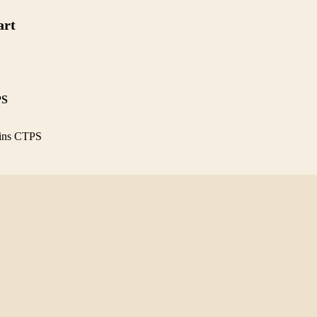
art
PS
oins CTPS