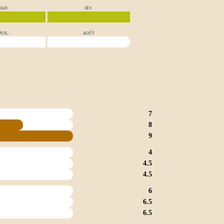
JAN.
FÉV.
JUIL.
AOÛT
7
8
9
4
4.5
4.5
6
6.5
6.5