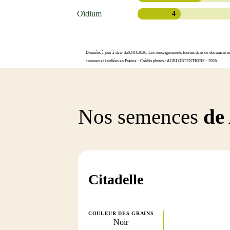
Oïdium
4
Données à jour à date du02/04/2026. Les renseignements fournis dans ce document ne s
connues et étudiées en France - Crédits photos : AGRI OBTENTIONS – 2026.
Nos semences
de
Citadelle
COULEUR DES GRAINS
Noir