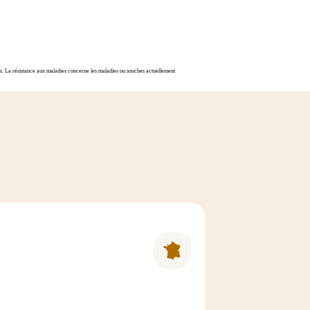
les. La résistance aux maladies concerne les maladies ou souches actuellement