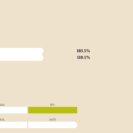
103.5%
110.1%
JAN.
FÉV.
JUIL.
AOÛT