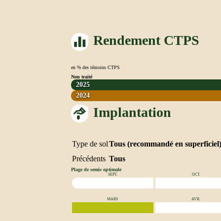
Rendement CTPS
en % des témoins CTPS
Non traité
2025
2024
Implantation
Type de sol
Tous (recommandé en superficiel
Précédents
Tous
Plage de semis optimale
SEPT.
OCT.
MARS
AVR.