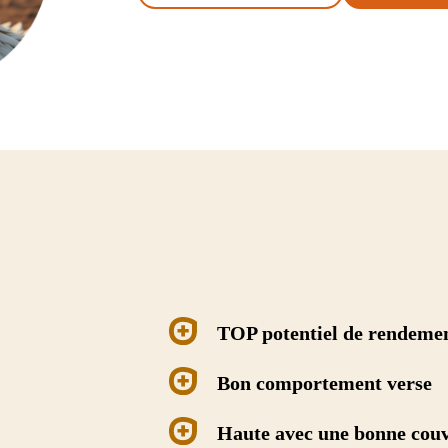
IOLET
LUZERNE
Ludelis
e
Lukal
Luzelle
y
Magali
Melissa
TOP potentiel de rendeme
Bon comportement verse
Haute avec une bonne couv