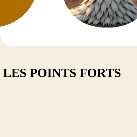
TRÈFLE V
Diadem
Dimanch
Diplo
Discover
Kindia
Tedi
LES POINTS FORTS