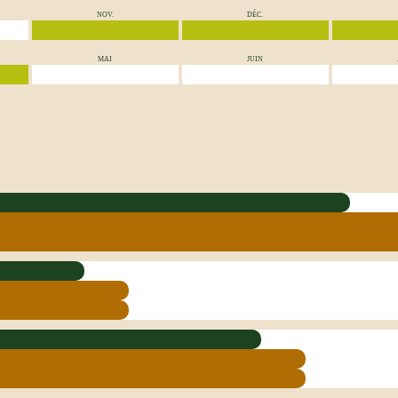
NOV.
DÉC.
MAI
JUIN