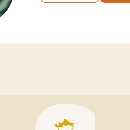
IOLET
LUZERNE
Ludelis
e
Lukal
Luzelle
y
Magali
Melissa