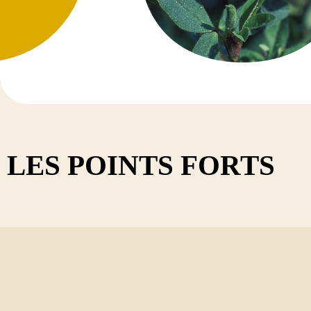
TRÈFLE V
Diadem
Dimanch
Diplo
Discover
Kindia
Tedi
LES POINTS FORTS