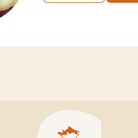
IOLET
LUZERNE
Ludelis
e
Lukal
Luzelle
y
Magali
Melissa