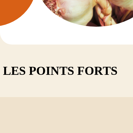
TRÈFLE V
Diadem
Dimanch
Diplo
Discover
Kindia
Tedi
LES POINTS FORTS