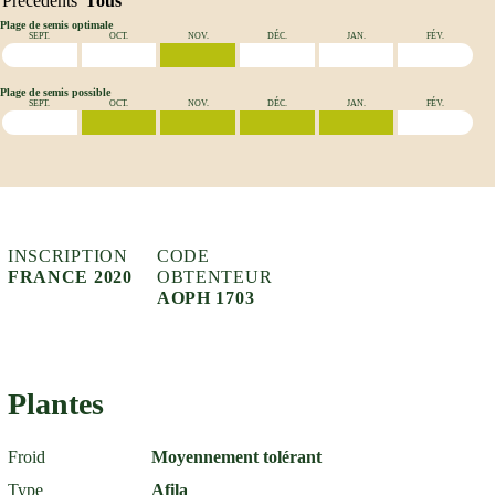
Précédents
Tous
Plage de semis optimale
SEPT.
OCT.
NOV.
DÉC.
JAN.
FÉV.
Plage de semis possible
SEPT.
OCT.
NOV.
DÉC.
JAN.
FÉV.
INSCRIPTION
CODE
FRANCE 2020
OBTENTEUR
AOPH 1703
Plantes
Froid
Moyennement tolérant
Type
Afila