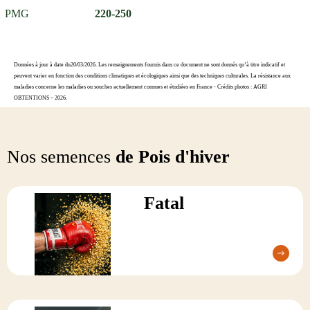
PMG
220-250
Données à jour à date du20/03/2026. Les renseignements fournis dans ce document ne sont donnés qu’à titre indicatif et
peuvent varier en fonction des conditions climatiques et écologiques ainsi que des techniques culturales. La résistance aux
maladies concerne les maladies ou souches actuellement connues et étudiées en France - Crédits photos : AGRI
OBTENTIONS – 2026.
Nos semences
de Pois d'hiver
Fatal