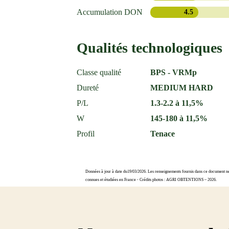
Accumulation DON
4.5
Qualités technologiques
Classe qualité
BPS - VRMp
Dureté
MEDIUM HARD
P/L
1.3-2.2 à 11,5%
W
145-180 à 11,5%
Profil
Tenace
Données à jour à date du19/03/2026. Les renseignements fournis dans ce document ne s
connues et étudiées en France - Crédits photos : AGRI OBTENTIONS – 2026.