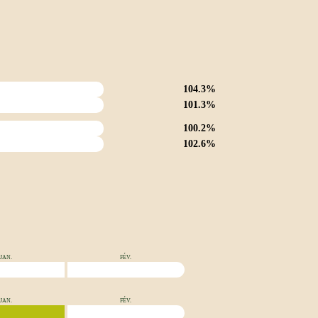
104.3%
101.3%
100.2%
102.6%
JAN.
FÉV.
JAN.
FÉV.