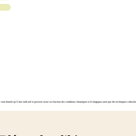
ont donnés qu’à titre indicatif et peuvent varier en fonction des conditions climatiques et écologiques ainsi que des techniques cultura