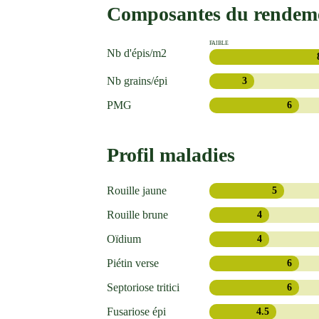
Composantes du rendem
FAIBLE
Nb d'épis/m2
Nb grains/épi
3
PMG
6
Profil maladies
Rouille jaune
5
Rouille brune
4
Oïdium
4
Piétin verse
6
Septoriose tritici
6
Fusariose épi
4.5