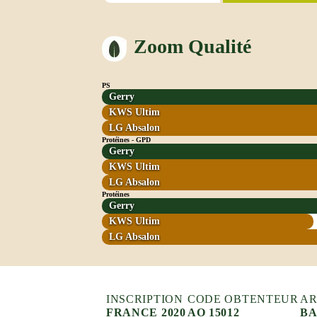
Zoom Qualité
PS
Gerry
KWS Ultim
LG Absalon
Protéines - GPD
Gerry
KWS Ultim
LG Absalon
Protéines
Gerry
KWS Ultim
LG Absalon
INSCRIPTION
CODE OBTENTEUR
AR
FRANCE 2020
AO 15012
B