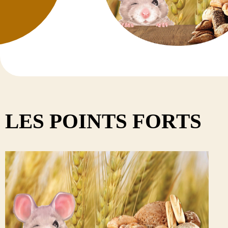
TRÈFLE V
Diadem
Dimanch
Diplo
Discover
Kindia
Tedi
LES POINTS FORTS