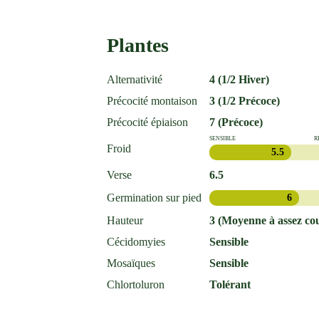
Plantes
Alternativité
4 (1/2 Hiver)
Précocité montaison
3 (1/2 Précoce)
Précocité épiaison
7 (Précoce)
SENSIBLE
R
Froid
5.5
Verse
6.5
Germination sur pied
6
Hauteur
3 (Moyenne à assez cou
Cécidomyies
Sensible
Mosaïques
Sensible
Chlortoluron
Tolérant