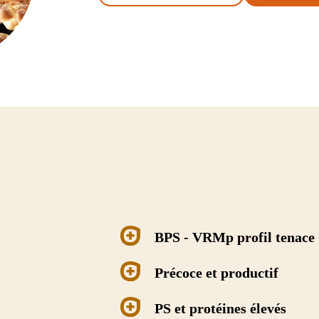
IOLET
LUZERNE
Ludelis
e
Lukal
Luzelle
y
Magali
Melissa
BPS - VRMp profil tenace
Précoce et productif
PS et protéines élevés