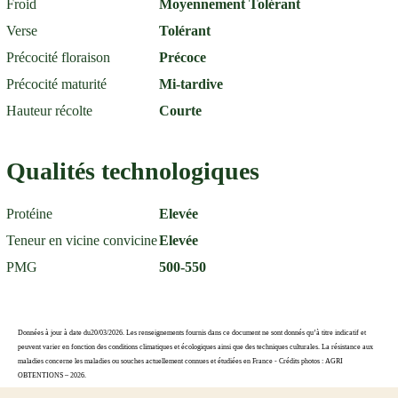
Froid
Moyennement Tolérant
Verse
Tolérant
Précocité floraison
Précoce
Précocité maturité
Mi-tardive
Hauteur récolte
Courte
Qualités technologiques
Protéine
Elevée
Teneur en vicine convicine
Elevée
PMG
500-550
Données à jour à date du20/03/2026. Les renseignements fournis dans ce document ne sont donnés qu’à titre indicatif et
peuvent varier en fonction des conditions climatiques et écologiques ainsi que des techniques culturales. La résistance aux
maladies concerne les maladies ou souches actuellement connues et étudiées en France - Crédits photos : AGRI
OBTENTIONS – 2026.