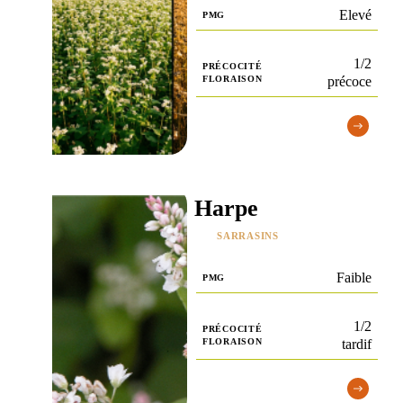
Elevé
PMG
1/2
PRÉCOCITÉ
FLORAISON
précoce
Harpe
SARRASINS
Faible
PMG
1/2
PRÉCOCITÉ
FLORAISON
tardif