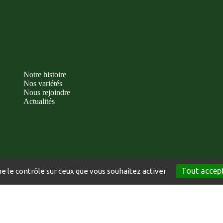
Notre histoire
Nos variétés
Nous rejoindre
Actualités
Tout accep
ne le contrôle sur ceux que vous souhaitez activer
POLITIQUE DE
INDEX DE L’ÉGALITÉ
CRÉATION DU SIT
CONFIDENTIALITÉ
PROFESSIONNELLE
BUZZNATIVE