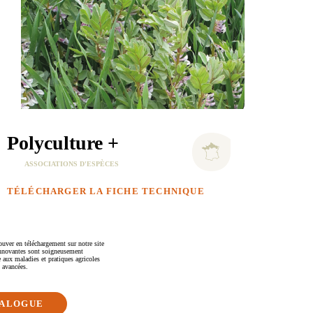
Polyculture +
ASSOCIATIONS D'ESPÈCES
TÉLÉCHARGER LA FICHE TECHNIQUE
ouver en téléchargement sur notre site
 innovantes sont soigneusement
 aux maladies et pratiques agricoles
 avancées.
TALOGUE