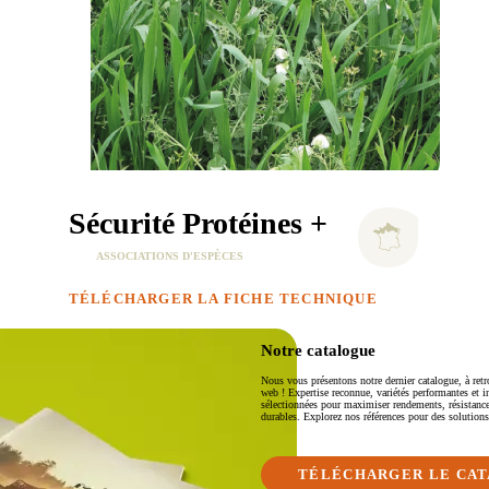
IOLET
LUZERNE
Ludelis
e
Lukal
Luzelle
y
Magali
Melissa
Sécurité Protéines +
ASSOCIATIONS D'ESPÈCES
TÉLÉCHARGER LA FICHE TECHNIQUE
Notre catalogue
Nous vous présentons notre dernier catalogue, à retr
web ! Expertise reconnue, variétés performantes et
sélectionnées pour maximiser rendements, résistance
durables. Explorez nos références pour des solutions
TÉLÉCHARGER LE CA