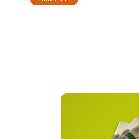
TRÈFLE V
Diadem
Dimanch
Diplo
Discover
Kindia
Tedi