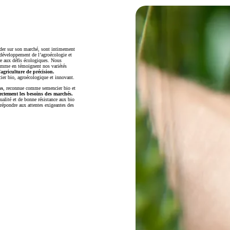
ader sur son marché, sont intimement
 développement de l’agroécologie et
dre aux défis écologiques. Nous
omme en témoignent nos variétés
’agriculture de précision.
ier bio, agroécologique et innovant.
ns
, reconnue comme semencier bio et
ectement les besoins des marchés.
ualité et de bonne résistance aux bio
 répondre aux attentes exigeantes des