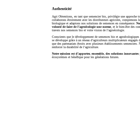
Authenticité
Agri Obtentions, en tant que semencier bio, privilégie une approche tr
collaborons étroitement avec les distributeurs agricoles, comprenons l
biologique et adaptons nos solutions de semences en conséquence.
No
volonté de faire de l’agroécologie une norme
, et le bien-être des
travers nos semences bio et votre vision de l’agroécologie.
Conscients que le développement de semences bio et agroécologiques e
se développe grâce à un réseau d’agriculteurs multiplicateurs engagés d
que des partenariats étroits avec plusieurs établissements semenciers. 
renforcer la durabilité de l’agriculture.
Notre mission est d’apporter, ensemble, des solutions innovantes
écosystèmes et bénéfique pour les générations futures.