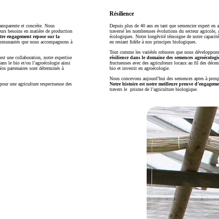
Résilience
ansparente et concrète. Nous
Depuis plus de 40 ans en tant que semencier expert en ag
eurs besoins en matière de production
traversé les nombreuses évolutions du secteur agricole, 
tre engagement repose sur la
écologiques. Notre longévité témoigne de notre capacité
 communautés que nous accompagnons à
en restant fidèle à nos principes biologiques.
Tout comme les variétés robustes que nous développons
st une collaboration, notre expertise
résilience dans le domaine des semences agroécologi
ans le bio et/ou l’agroécologie ainsi
fructueuses avec des agriculteurs locaux au fil des déce
Nos partenaires sont déterminés à
bio et investit en agroécologie.
Nous concevons aujourd’hui des semences aptes à prospé
pour une agriculture respectueuse des
Notre histoire est notre meilleure preuve d’engagem
travers le prisme de l’agriculture biologique.