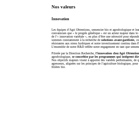
Nos valeurs
Innovation
Les équipes d’Agri Obtentions, semencier bio et agroécologique et le
convaincues que « le progrès génétique » est un acteur majeur dans le
de l’« innovation variétale », en plus d’être une nécessité pour répon
sommes constamment à la recherche de
solutions avant-gardistes
, c
résistantes aux stress hydriques et notre investissement continu dans
l
L’ensemble de notre R&D reflète notre engagement en tant que semenc
Pilotée par la Direction Recherche,
l’innovation chez Agri Obtentio
agroécologique,
se concrétise par les programmes qui intègrent dir
Nos objectifs majeurs visent à apporter des variétés performantes, de q
agresseurs, alignées sur les principes de l’agriculture biologique, pour
filières bio.