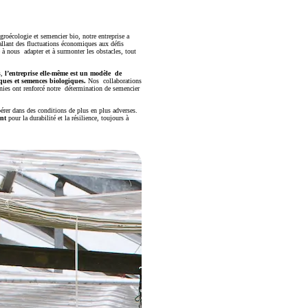
roécologie et semencier bio, notre entreprise a
allant des fluctuations économiques aux défis
 à nous adapter et à surmonter les obstacles, tout
,
l’entreprise elle-même est un modèle de
ques et semences biologiques.
Nos collaborations
nnies ont renforcé notre détermination de semencier
rer dans des conditions de plus en plus adverses.
ent
pour la durabilité et la résilience, toujours à