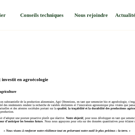
ier
Conseils techniques
Nous rejoindre
Actualit
 investit en agroécologie
agriculture
 substantielle de la production alimentaire, Agri Obtentions, en tant que semencier bio et agroécologie, s’engag
té des rendements rendent la recherche de variétés résilientes et l’innovation agronomique plus vitales que jama
elles et des attentes sociétales portant sur la
qualité, la traçabilité et la durabilité des productions agrico
 production.
it d’adopter une posture proactive plutôt que réactive.
Notre objectif
, pour nous développer en tant que semenci
our d’anticiper les besoins futurs
. Nous nous appuyons pour cela sur des données quantitatives pour éclairer 
« Nous visons à renforcer notre résilience tout en préservant notre outil le plus précieux : la terre. »