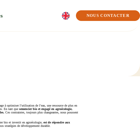
és
NOUS CONTACTER
e à optimiser l’utilisation de l’eau, une ressource de plus en
is. En tant que
semencier bio et engagé en agroécologie,
les.
Ces contraintes, toujours plus changeantes, nous poussent
er bio et investit en agroécologie,
est de répondre aux
nos stratégies de développement durable.