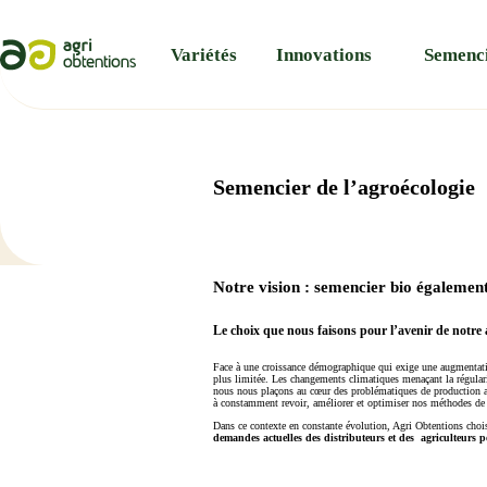
Panneau de gestion des cookies
Variétés
Innovations
Semenc
Semencier de l’agroécologie
Notre vision : semencier bio également
Le choix que nous faisons pour l’avenir de notre 
Face à une croissance démographique qui exige une augmentation
plus limitée. Les changements climatiques menaçant la régulari
nous nous plaçons au cœur des problématiques de production actu
à constamment revoir, améliorer et optimiser nos méthodes de
Dans ce contexte en constante évolution, Agri Obtentions chois
demandes actuelles des distributeurs et des agriculteurs p