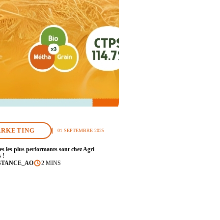
RKETING
01 SEPTEMBRE 2025
les les plus performants sont chez Agri
 !
STANCE_AO
2 MINS