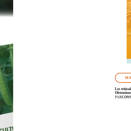
MA
Les tritica
Obtentions
PAR
CON