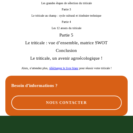
Les grandes étapes de sélection du triticale
Partie 3
Le triticale au champ : cycle cultural et itinéraire technique
Partie 4
Les 12 atouts du triticale
Partie 5
Le triticale : vue d’ensemble, matrice SWOT
Conclusion
Le triticale, un avenir agroécologique !
Alors, n’attendez plus,
téléchargez le livre blanc
pour réussir votre triticale !
Besoin d’informations ?
NOUS CONTACTER