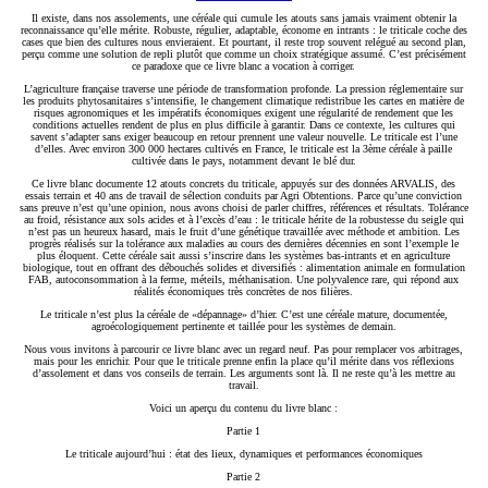
Il existe, dans nos assolements, une céréale qui cumule les atouts sans jamais vraiment obtenir la
reconnaissance qu’elle mérite. Robuste, régulier, adaptable, économe en intrants : le triticale coche des
cases que bien des cultures nous envieraient. Et pourtant, il reste trop souvent relégué au second plan,
perçu comme une solution de repli plutôt que comme un choix stratégique assumé. C’est précisément
ce paradoxe que ce livre blanc a vocation à corriger.
L’agriculture française traverse une période de transformation profonde. La pression réglementaire sur
les produits phytosanitaires s’intensifie, le changement climatique redistribue les cartes en matière de
risques agronomiques et les impératifs économiques exigent une régularité de rendement que les
conditions actuelles rendent de plus en plus difficile à garantir. Dans ce contexte, les cultures qui
savent s’adapter sans exiger beaucoup en retour prennent une valeur nouvelle. Le triticale est l’une
d’elles. Avec environ 300 000 hectares cultivés en France, le triticale est la 3ème céréale à paille
cultivée dans le pays, notamment devant le blé dur.
Ce livre blanc documente 12 atouts concrets du triticale, appuyés sur des données ARVALIS, des
essais terrain et 40 ans de travail de sélection conduits par Agri Obtentions. Parce qu’une conviction
sans preuve n’est qu’une opinion, nous avons choisi de parler chiffres, références et résultats. Tolérance
au froid, résistance aux sols acides et à l’excès d’eau : le triticale hérite de la robustesse du seigle qui
n’est pas un heureux hasard, mais le fruit d’une génétique travaillée avec méthode et ambition. Les
progrès réalisés sur la tolérance aux maladies au cours des dernières décennies en sont l’exemple le
plus éloquent. Cette céréale sait aussi s’inscrire dans les systèmes bas-intrants et en agriculture
biologique, tout en offrant des débouchés solides et diversifiés : alimentation animale en formulation
FAB, autoconsommation à la ferme, méteils, méthanisation. Une polyvalence rare, qui répond aux
réalités économiques très concrètes de nos filières.
Le triticale n’est plus la céréale de «dépannage» d’hier. C’est une céréale mature, documentée,
agroécologiquement pertinente et taillée pour les systèmes de demain.
Nous vous invitons à parcourir ce livre blanc avec un regard neuf. Pas pour remplacer vos arbitrages,
mais pour les enrichir. Pour que le triticale prenne enfin la place qu’il mérite dans vos réflexions
d’assolement et dans vos conseils de terrain. Les arguments sont là. Il ne reste qu’à les mettre au
travail.
Voici un aperçu du contenu du livre blanc :
P
artie 1
Le triticale aujourd’hui : état des lieux, dynamiques et performances économiques
Partie 2