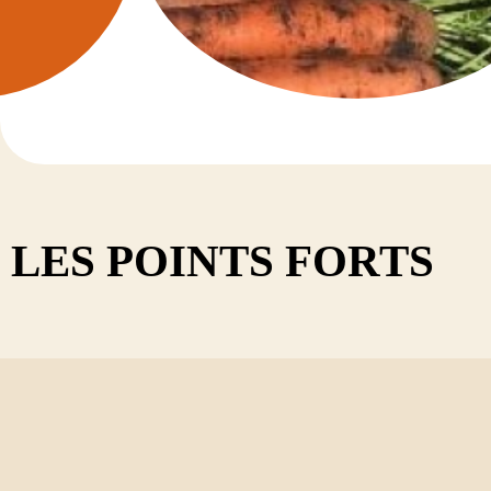
TRÈFLE V
Diadem
Dimanch
Diplo
Discover
Kindia
Tedi
LES POINTS FORTS