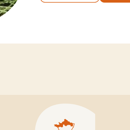
IOLET
LUZERNE
Ludelis
e
Lukal
Luzelle
y
Magali
Melissa