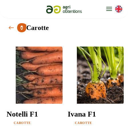
Panneau de gestion des cookies
Carotte
Notelli F1
Ivana F1
CAROTTE
CAROTTE