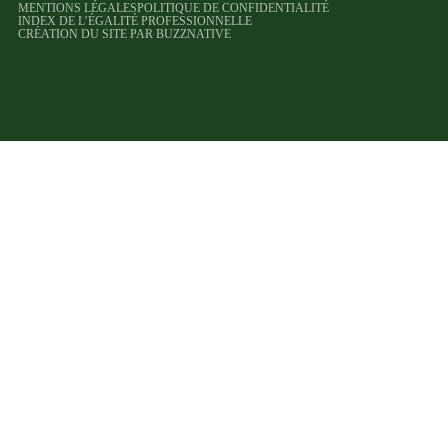
MENTIONS LÉGALES
POLITIQUE DE CONFIDENTIALITÉ
INDEX DE L’ÉGALITÉ PROFESSIONNELLE
CRÉATION DU SITE PAR BUZZNATIVE