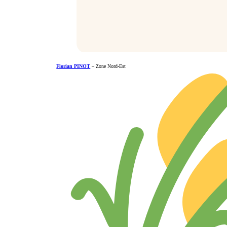
Florian PINOT
– Zone Nord-Est