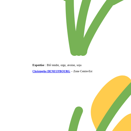
Expertise
: Blé tendre, orge, avoine, soja
Christophe DENEUFBOURG
– Zone Centre-Est