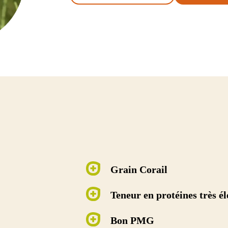
IOLET
LUZERNE
Ludelis
e
Lukal
Luzelle
y
Magali
Melissa
Grain Corail
Teneur en protéines très é
Bon PMG