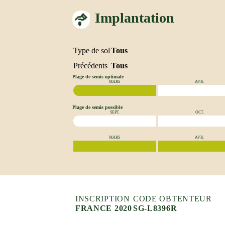
Implantation
Type de sol
Tous
Précédents
Tous
Plage de semis optimale
MARS
AVR.
Plage de semis possible
SEPT.
OCT.
MARS
AVR.
INSCRIPTION
CODE OBTENTEUR
FRANCE 2020
SG-L8396R