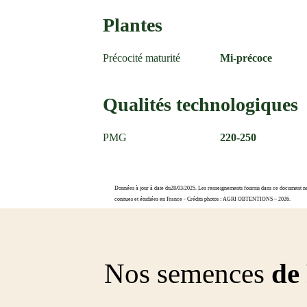
Plantes
Précocité maturité
Mi-précoce
Qualités technologiques
PMG
220-250
Données à jour à date du28/03/2025. Les renseignements fournis dans ce document ne s
connues et étudiées en France - Crédits photos : AGRI OBTENTIONS – 2026.
Nos semences
de