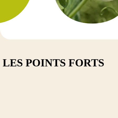
TRÈFLE V
Diadem
Dimanch
Diplo
Discover
Kindia
Tedi
LES POINTS FORTS