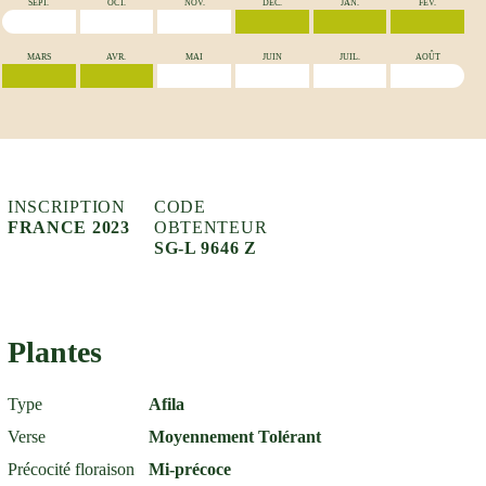
SEPT.
OCT.
NOV.
DÉC.
JAN.
FÉV.
MARS
AVR.
MAI
JUIN
JUIL.
AOÛT
INSCRIPTION
CODE
FRANCE 2023
OBTENTEUR
SG-L 9646 Z
Plantes
Type
Afila
Verse
Moyennement Tolérant
Précocité floraison
Mi-précoce