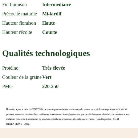
Fin floraison
Intermédiaire
Précocité maturité
Mi-tardif
Hauteur floraison
Haute
Hauteur récolte
Courte
Qualités technologiques
Protéine
Très élevée
Couleur de la graine
Vert
PMG
220-250
Données à jour à date du20/03/2026. Les renseignements fournis dans ce document ne sont donnés qu’à titre indicatif et
peuvent varier en fonction des conditions climatiques et écologiques ainsi que des techniques culturales. La résistance aux
maladies concerne les maladies ou souches actuellement connues et étudiées en France - Crédits photos : AGRI
OBTENTIONS – 2026.