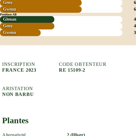
Geny
6
Gwenn
6
Protéines AB
Glenan
4
Geny
4
Gwenn
3
INSCRIPTION
CODE OBTENTEUR
FRANCE 2023
RE 15109-2
ARISTATION
NON BARBU
Plantes
Alternativité
2 (Hiver)