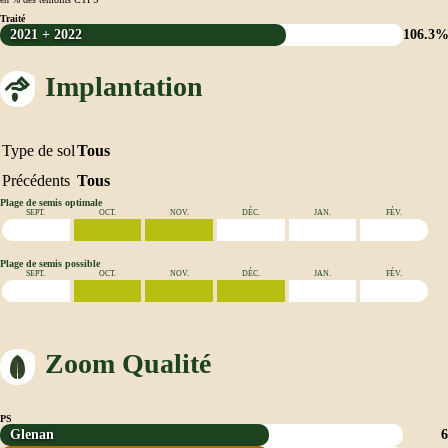
Traité
2021 + 2022
106.3
Implantation
Type de sol
Tous
Précédents
Tous
Plage de semis optimale
SEPT.
OCT.
NOV.
DÉC.
JAN.
FÉV.
Plage de semis possible
SEPT.
OCT.
NOV.
DÉC.
JAN.
FÉV.
Zoom Qualité
PS
Glenan
6