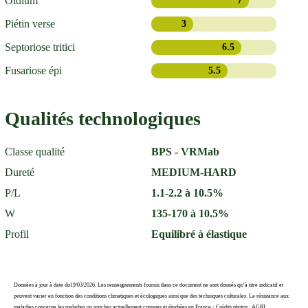
Oïdium
7
Piétin verse
3
Septoriose tritici
6.5
Fusariose épi
5.5
Qualités technologiques
Classe qualité
BPS - VRMab
Dureté
MEDIUM-HARD
P/L
1.1-2.2 à 10.5%
W
135-170 à 10.5%
Profil
Equilibré à élastique
Données à jour à date du19/03/2026. Les renseignements fournis dans ce document ne sont donnés qu’à titre indicatif et
peuvent varier en fonction des conditions climatiques et écologiques ainsi que des techniques culturales. La résistance aux
maladies concerne les maladies ou souches actuellement connues et étudiées en France - Crédits photos : AGRI