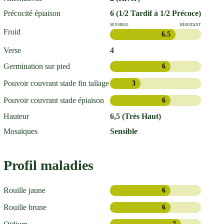
Précocité épiaison
6 (1/2 Tardif à 1/2 Précoce)
SENSIBLE
RÉSISTANT
Froid
6.5
Verse
4
Germination sur pied
6
Pouvoir couvrant stade fin tallage
3
Pouvoir couvrant stade épiaison
6
Hauteur
6,5 (Très Haut)
Mosaïques
Sensible
Profil maladies
Rouille jaune
6
Rouille brune
6