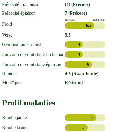
Précocité montaison
(4) (Précoce)
Précocité épiaison
7 (Précoce)
SENSIBLE
RÉSISTANT
Froid
6.5
Verse
5.5
Germination sur pied
4
Pouvoir couvrant stade fin tallage
4
Pouvoir couvrant stade épiaison
6
Hauteur
4.5 (Assez haute)
Mosaïques
Résistant
Profil maladies
Rouille jaune
7
Rouille brune
5