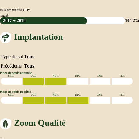
en % des témoins CTPS
Traité
2017 + 2018
104.2
Implantation
Type de sol
Tous
Précédents
Tous
Plage de semis optimale
SEPT.
OCT.
NOV.
DÉC.
JAN.
FÉV.
Plage de semis possible
SEPT.
OCT.
NOV.
DÉC.
JAN.
FÉV.
Zoom Qualité