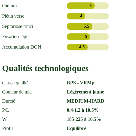
Oïdium
6
Piétin verse
4
Septoriose tritici
5.5
Fusariose épi
5
Accumulation DON
4.5
Qualités technologiques
Classe qualité
BPS - VRMp
Couleur de mie
Légèrement jaune
Dureté
MEDIUM-HARD
P/L
0.4-1.2 à 10.5%
W
185-225 à 10.5%
Profil
Equilibré