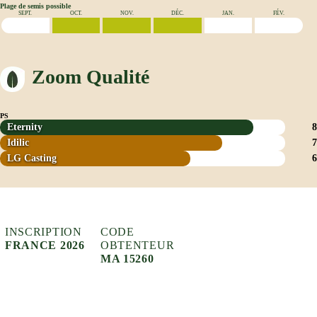
Plage de semis possible
SEPT.
OCT.
NOV.
DÉC.
JAN.
FÉV.
Zoom Qualité
PS
Eternity
8
Idilic
7
LG Casting
6
INSCRIPTION
CODE
FRANCE 2026
OBTENTEUR
MA 15260