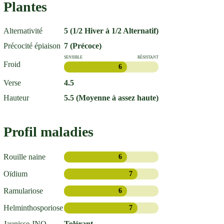
Plantes
Alternativité
5 (1/2 Hiver à 1/2 Alternatif)
Précocité épiaison
7 (Précoce)
SENSIBLE
RÉSISTANT
Froid
6
Verse
4.5
Hauteur
5.5 (Moyenne à assez haute)
Profil maladies
Rouille naine
6
Oïdium
7
Ramulariose
6
Helminthosporiose
7
Jaunisse JNO
Tolérant