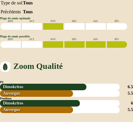
Type de sol
Tous
Précédents
Tous
Plage de semis optimale
SEPT.
OCT.
NOV.
DÉC.
JAN.
FÉV.
Plage de semis possible
SEPT.
OCT.
NOV.
DÉC.
JAN.
FÉV.
Zoom Qualité
PS
Dimokritos
6.5
Anvergur
5.5
Protéines
Dimokritos
6
Anvergur
5.5