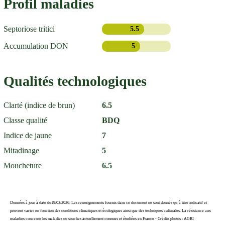
Profil maladies
Septoriose tritici
5.5
Accumulation DON
5
Qualités technologiques
Clarté (indice de brun)
6.5
Classe qualité
BDQ
Indice de jaune
7
Mitadinage
5
Moucheture
6.5
Données à jour à date du19/03/2026. Les renseignements fournis dans ce document ne sont donnés qu’à titre indicatif et
peuvent varier en fonction des conditions climatiques et écologiques ainsi que des techniques culturales. La résistance aux
maladies concerne les maladies ou souches actuellement connues et étudiées en France - Crédits photos : AGRI