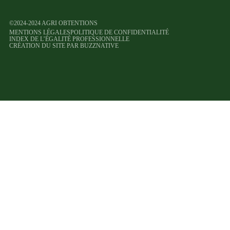
©2024-2024 AGRI OBTENTIONS
MENTIONS LÉGALES
POLITIQUE DE CONFIDENTIALITÉ
INDEX DE L’ÉGALITÉ PROFESSIONNELLE
CRÉATION DU SITE PAR BUZZNATIVE