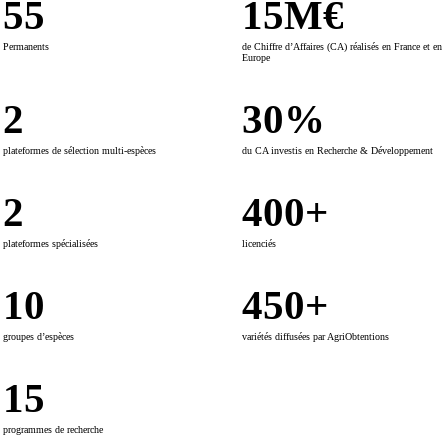
55
15
M€
Permanents
de Chiffre d’Affaires (CA) réalisés en France et en
Europe
2
30
%
plateformes de sélection multi-espèces
du CA investis en Recherche & Développement
2
400
+
plateformes spécialisées
licenciés
10
450
+
groupes d’espèces
variétés diffusées par AgriObtentions
15
programmes de recherche