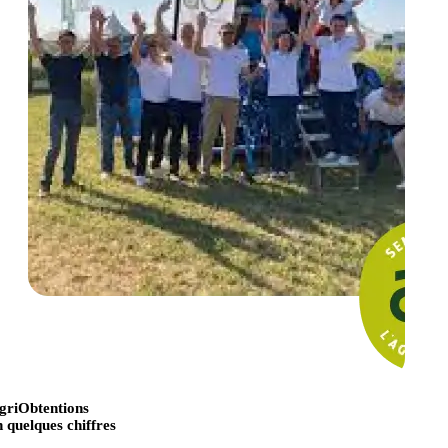
griObtentions
n quelques chiffres