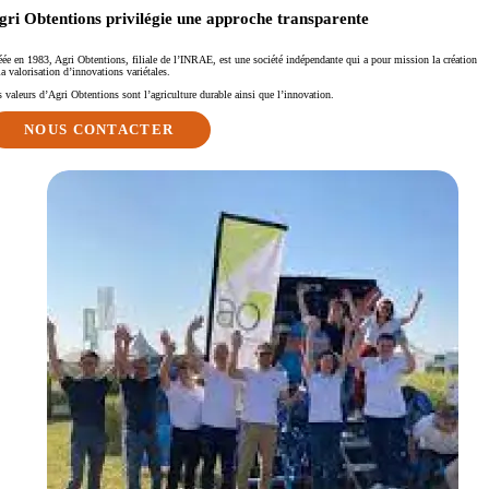
gri Obtentions privilégie
une approche transparente
éée en 1983, Agri Obtentions, filiale de l’INRAE, est une société indépendante qui a pour mission la création
la valorisation d’innovations variétales.
 valeurs d’Agri Obtentions sont l’agriculture durable ainsi que l’innovation.
NOUS CONTACTER