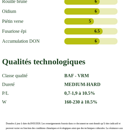
Rouille brune
6
Oïdium
6
Piétin verse
5
Fusariose épi
6.5
Accumulation DON
6
Qualités technologiques
Classe qualité
BAF - VRM
Dureté
MEDIUM-HARD
P/L
0,7-1,9 à 10.5%
W
160-230 à 10.5%
Données à jour à date du19/03/2026. Les renseignements fournis dans ce document ne sont donnés qu’à titre indicatif et
peuvent varier en fonction des conditions climatiques et écologiques ainsi que des techniques culturales. La résistance aux