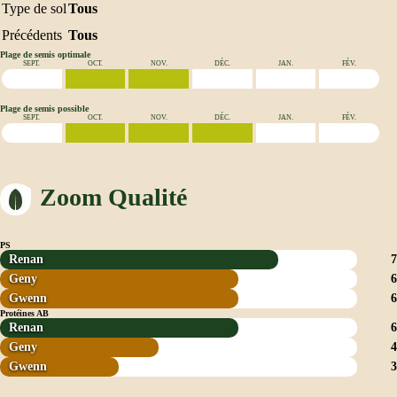
Type de sol
Tous
Précédents
Tous
Plage de semis optimale
SEPT.
OCT.
NOV.
DÉC.
JAN.
FÉV.
Plage de semis possible
SEPT.
OCT.
NOV.
DÉC.
JAN.
FÉV.
Zoom Qualité
PS
Renan
7
Geny
6
Gwenn
6
Protéines AB
Renan
6
Geny
4
Gwenn
3