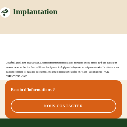
Implantation
Données à jour à date du28/03/2025. Les renseignements fournis dans ce document ne sont donnés qu’à titre indicatif et
peuvent varier en fonction des conditions climatiques et écologiques ainsi que des techniques culturales. La résistance aux
maladies concerne les maladies ou souches actuellement connues et étudiées en France - Crédits photos : AGRI
OBTENTIONS – 2026.
Besoin d’informations ?
NOUS CONTACTER